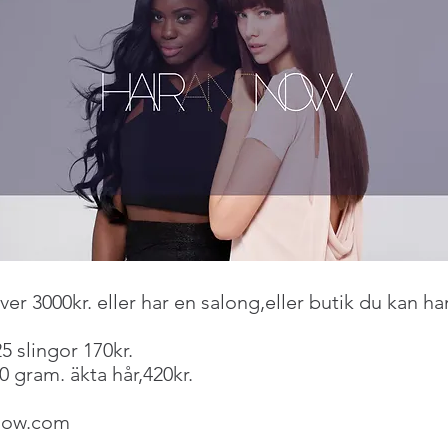
över 3000kr. eller har en salong,eller butik du kan h
25 slingor 170kr.
0 gram. äkta hår,420kr.
now.com